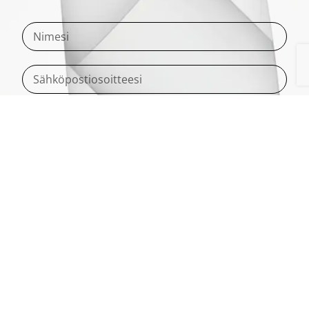
Annan suostumukseni siihen, että toimittamiani
tietoja kerätään ja säilytetään seuraavien ohjeiden