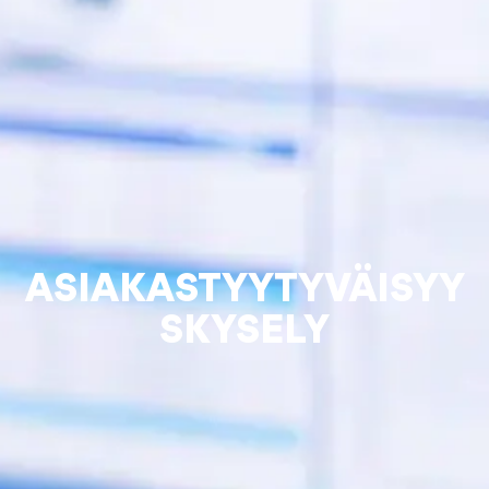
ASIAKASTYYTYVÄISYY
SKYSELY