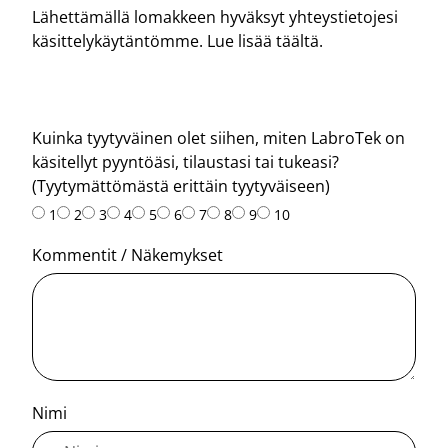
Lähettämällä lomakkeen hyväksyt yhteystietojesi
käsittelykäytäntömme.
Lue lisää täältä.
Kuinka tyytyväinen olet siihen, miten LabroTek on
käsitellyt pyyntöäsi, tilaustasi tai tukeasi?
(Tyytymättömästä erittäin tyytyväiseen)
1
2
3
4
5
6
7
8
9
10
Kommentit / Näkemykset
Nimi